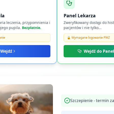
ela
Panel Lekarza
ria leczenia, przypomnienia i
Zweryfikowany dostęp do histo
ojego pupila.
Bezpłatnie.
pacjentów i nie tylko...
nie
🔒 Wymagane logowanie PWZ
Wejdź
Wejdź do Pane
Szczepienie - termin za