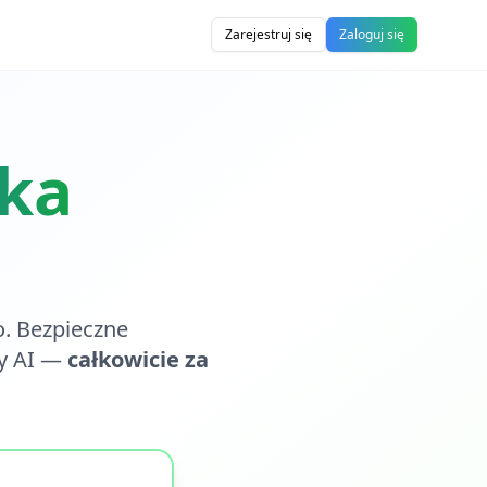
Zarejestruj się
Zaloguj się
zka
o. Bezpieczne
ty AI —
całkowicie za