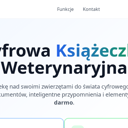
Funkcje
Kontakt
yfrowa
Książec
Weterynaryjna
ekę nad swoimi zwierzętami do świata cyfroweg
umentów, inteligentne przypomnienia i elemen
darmo
.