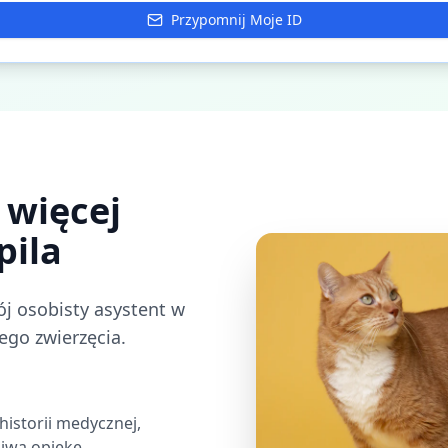
Przypomnij Moje ID
 więcej
pila
wój osobisty asystent w
ego zwierzęcia.
historii medycznej,
iwą opiekę.