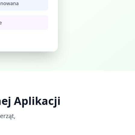
lanowana
e
j Aplikacji
erząt,