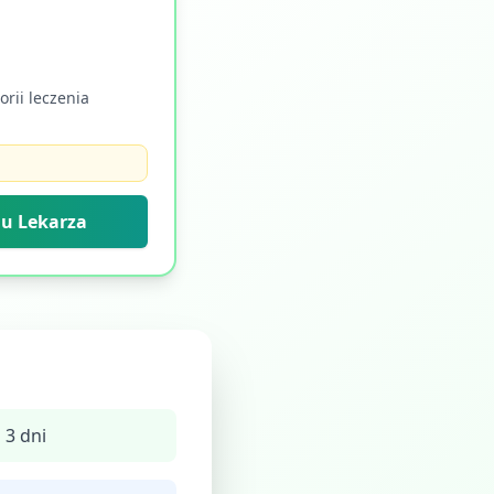
rii leczenia
lu Lekarza
 3 dni